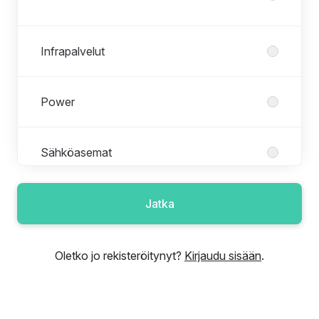
Infrapalvelut
Power
Sähköasemat
Sähköverkot
Jatka
Telecom
Oletko jo rekisteröitynyt?
Kirjaudu sisään
.
Uusiutuva energia