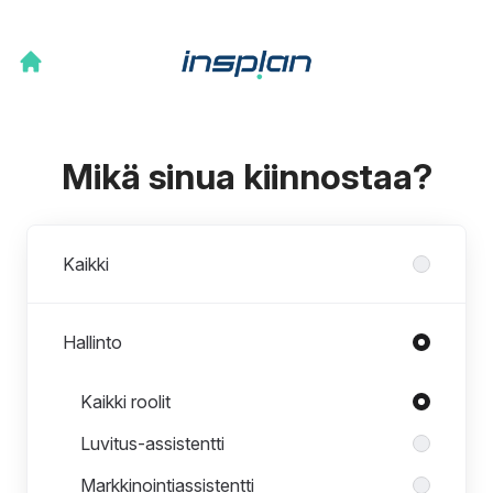
Mikä sinua kiinnostaa?
Osastot
Kaikki
Hallinto
Roolit osastossa Hallinto
Kaikki roolit
Luvitus-assistentti
Markkinointiassistentti